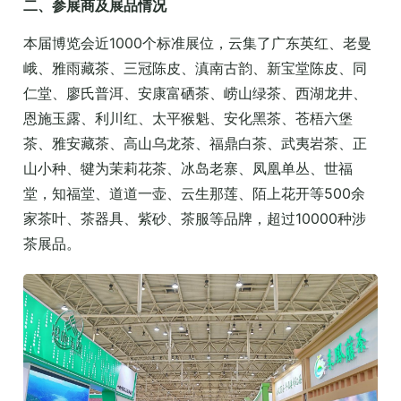
二、参展商及展品情况
本届博览会近1000个标准展位，云集了广东英红、老曼
峨、雅雨藏茶、三冠陈皮、滇南古韵、新宝堂陈皮、同
仁堂、廖氏普洱、安康富硒茶、崂山绿茶、西湖龙井、
恩施玉露、利川红、太平猴魁、安化黑茶、苍梧六堡
茶、雅安藏茶、高山乌龙茶、福鼎白茶、武夷岩茶、正
山小种、犍为茉莉花茶、冰岛老寨、凤凰单丛、世福
堂，知福堂、道道一壶、云生那莲、陌上花开等500余
家茶叶、茶器具、紫砂、茶服等品牌，超过10000种涉
茶展品。