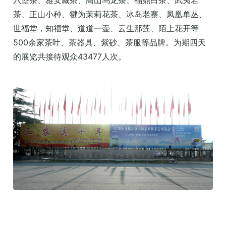
六堡茶、雅安藏茶、高山乌龙茶、福鼎白茶、武夷岩
茶、正山小种、犍为茉莉花茶、冰岛老寨、凤凰单丛、
世福堂，知福堂、道道一壶、云生那莲、陌上花开等
500余家茶叶、茶器具、紫砂、茶服等品牌。为期四天
的展览共接待观众43477人次。